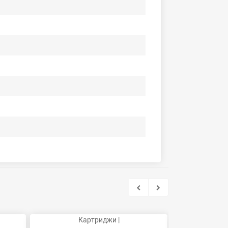
Картриджи |
Ка