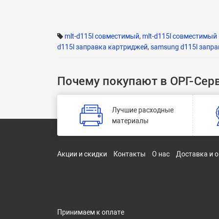
mlt-d115l совместимый
,
mlt-d115l совместимый
d115l заправка картриджей
,
samsung d115l запра
Почему покупают в ОРГ-Сер
Лучшие расходные
материалы
Акции и скидки
Контакты
О нас
Доставка и 
Принимаем к оплате