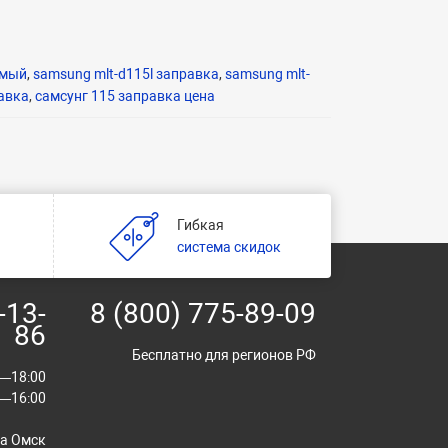
имый
,
samsung mlt-d115l заправка
,
samsung mlt-
авка
,
самсунг 115 заправка цена
Гибкая
и
система скидок
-13-
8 (800) 775-89-09
86
Бесплатно для регионов РФ
00—18:00
00—16:00
ва Омск