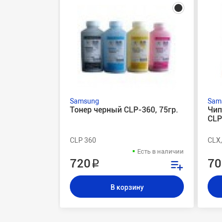
Samsung
Sam
Тонер черный CLP-360, 75гр.
Чип
CLP
CLP 360
CLX
Есть в наличии
720 ₽
70
В корзину