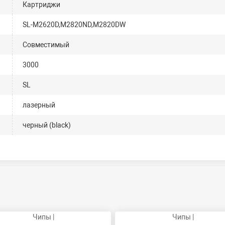
Картриджи
SL-M2620D,M2820ND,M2820DW
Совместимый
3000
SL
лазерный
черный (black)
Чипы |
Чипы |