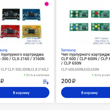
sung
Samsung
 пурпурного картриджа
Чип пурпурного картридж
-300 / CLX-2160 / 3160N
CLP 600 / CLP 600N / CLP 
/ CLP 650N
, CLP CLP-300,300N,CLX-2160,2160N,3160N
CLP 600,600N,650,650N
Есть в наличии
Есть в на
 ₽
200 ₽
В корзину
В корзину