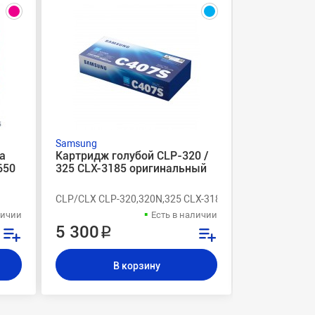
Samsung
Samsung
а
Картридж голубой CLP-320 /
Картридж X
650
325 CLX-3185 оригинальный
2626 / 2675
совместим
CLP/CLX CLP-320,320N,325 CLX-3185,3185N,3185FN
ML Xpress SL
личии
Есть в наличии
5 300 ₽
3 600 ₽
В корзину
В