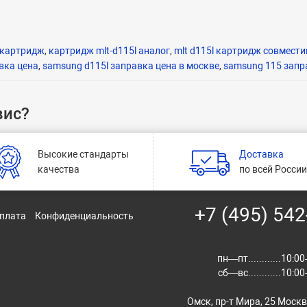
 картридж
,
картридж mlt-d115l аналог
,
mlt d115l картридж совмест
вка цена
,
samsung d115l заправка цена в москве
,
samsung 115 запр
вис?
Высокие стандарты
Доставка
качества
по всей Росси
+7 (495) 542
оплата
Конфиденциальность
пн—пт............10:
сб—вс............10:
Омск, пр-т Мира, 25 Моск