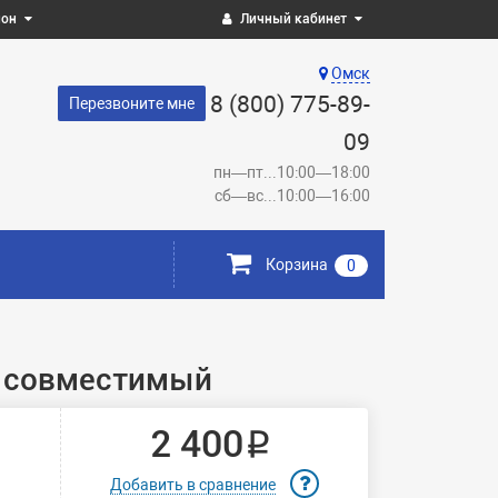
ион
Личный кабинет
Омск
8 (800) 775-89-
Перезвоните мне
09
пн—пт...10:00—18:00
сб—вс...10:00—16:00
Корзина
0
0 совместимый
2 400 ₽
Добавить в сравнение