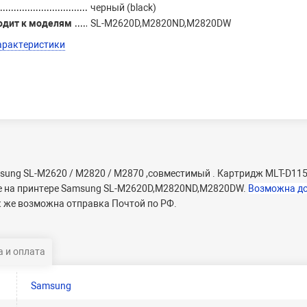
черный (black)
одит к моделям
SL-M2620D,M2820ND,M2820DW
арактеристики
sung SL-M2620 / M2820 / M2870 ,совместимый . Картридж MLT-D115
те на принтере Samsung SL-M2620D,M2820ND,M2820DW.
Возможна д
к же возможна отправка Почтой по РФ.
 и оплата
Samsung