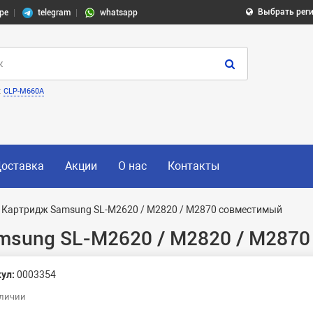
Выбрать рег
pe
telegram
whatsapp
:
CLP-M660A
оставка
Акции
О нас
Контакты
Картридж Samsung SL-M2620 / M2820 / M2870 совместимый
msung SL-M2620 / M2820 / M287
ул:
0003354
аличии