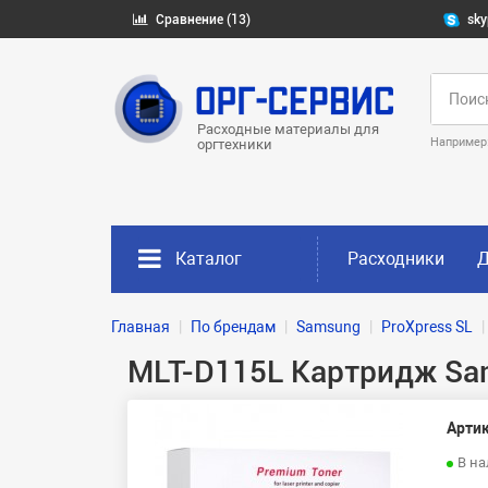
Сравнение (13)
sky
Расходные материалы для
Например
оргтехники
Каталог
Расходники
Д
Главная
По брендам
Samsung
ProXpress SL
MLT-D115L Картридж Sa
Артик
В н