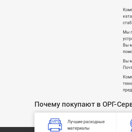
Комп
ката
стаб
Мы п
устр
Вы м
помо
Вы м
Почт
Комп
техн
пред
Почему покупают в ОРГ-Сер
Лучшие расходные
материалы