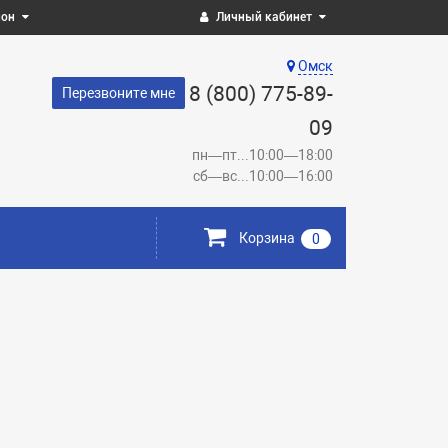
ион
Личный кабинет
Омск
8 (800) 775-89-
Перезвоните мне
09
пн—пт...10:00—18:00
сб—вс...10:00—16:00
Корзина
0