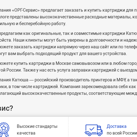
ания «ОРГ-Cервис» предлагает заказать и купить картриджи для
логе представлены высококачественные расходные материалы, к
ильную и бесперебойную работу.
редлагаем как оригинальные, так и совместимые картриджи Кат
ойств. Наши клиенты могут быть уверены в долговечности и надежн
ожете заказать картриджи напрямую через наш сайт или по телефон
гут вам выбрать подходящий продукт для вашего устройства.
ожете купить картриджи в Москве самовывозом или в любом горо
ой России. Также у нас есть услуга заправки картриджей с выездом
ания Катюша — российский производитель принтеров и МФУ, а та
ики, в том числе картриджей. Компания зарекомендовала себя ка
лагающий высококачественные продукты, соответствующие межд
вис?
Высокие стандарты
Доставка
качества
по всей Росси