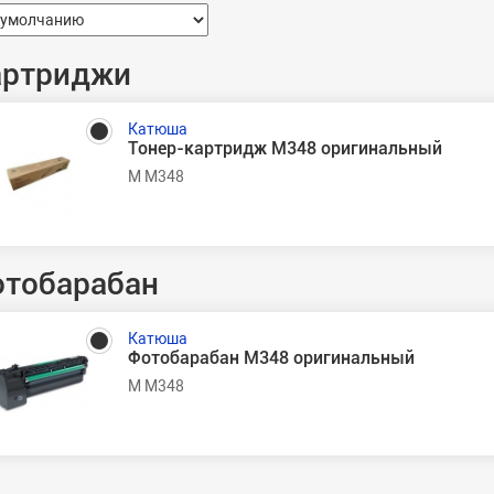
артриджи
Катюша
Тонер-картридж М348 оригинальный
М М348
отобарабан
Катюша
Фотобарабан M348 оригинальный
М M348