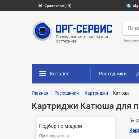
Сравнение (14)
sky
Расходные материалы для
Например
оргтехники
Каталог
Расходники
Д
Главная
Расходники
Картриджи
Катюша
Картриджи Катюша для п
Быст
Подбор по модели
Кар
Производители