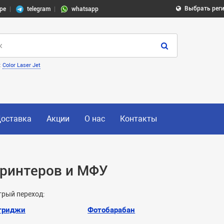
Выбрать рег
pe
telegram
whatsapp
:
Color Laser Jet
оставка
Акции
О нас
Контакты
ринтеров и МФУ
рый переход:
триджи
Фотобарабан