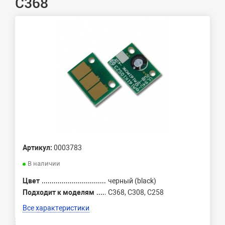
C368
Артикул:
0003783
В наличии
Цвет
черный (black)
Подходит к моделям
C368, C308, C258
Все характеристики